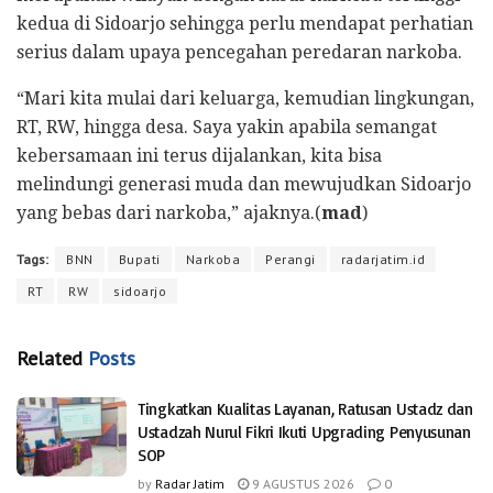
kedua di Sidoarjo sehingga perlu mendapat perhatian
serius dalam upaya pencegahan peredaran narkoba.
“Mari kita mulai dari keluarga, kemudian lingkungan,
RT, RW, hingga desa. Saya yakin apabila semangat
kebersamaan ini terus dijalankan, kita bisa
melindungi generasi muda dan mewujudkan Sidoarjo
yang bebas dari narkoba,” ajaknya.(
mad
)
Tags:
BNN
Bupati
Narkoba
Perangi
radarjatim.id
RT
RW
sidoarjo
Related
Posts
Tingkatkan Kualitas Layanan, Ratusan Ustadz dan
Ustadzah Nurul Fikri Ikuti Upgrading Penyusunan
SOP
by
Radar Jatim
9 AGUSTUS 2026
0