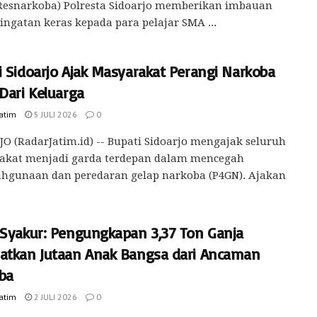
 Resnarkoba) Polresta Sidoarjo memberikan imbauan
ingatan keras kepada para pelajar SMA ...
i Sidoarjo Ajak Masyarakat Perangi Narkoba
Dari Keluarga
Jatim
5 JULI 2026
0
O (RadarJatim.id) -- Bupati Sidoarjo mengajak seluruh
akat menjadi garda terdepan dalam mencegah
ahgunaan dan peredaran gelap narkoba (P4GN). Ajakan
 Syakur: Pengungkapan 3,37 Ton Ganja
atkan Jutaan Anak Bangsa dari Ancaman
ba
Jatim
2 JULI 2026
0