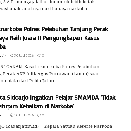
, S.A.P., mengajak ibu-ibu untuk lebih ketak
si anak-anaknya dari bahaya narkoba. ...
snarkoba Polres Pelabuhan Tanjung Perak
aya Raih Juara II Pengungkapan Kasus
ba
Jatim
30 JULI 2026
0
GGAKAN: Kasatresnarkoba Polres Pelabuhan
g Perak AKP Adik Agus Putrawan (kanan) saat
a piala dari Polda Jatim.
sta Sidoarjo Ingatkan Pelajar SMAMDA ‘Tidak
atupun Kebaikan di Narkoba’
Jatim
20 JULI 2026
0
O (RadarJatim.id) -- Kepala Satuan Reserse Narkoba