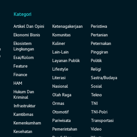
Kategori
Artikel Dan Opini
Ketenagakerjaan
Peristiwa
Ekonomi Bisnis
Komunitas
Pertanian
Ekosistem
Kuliner
Peternakan
n
Lingkungan
Lain-Lain
Pinggiran
a
Esai/Kolom
Layanan Publik
Politik
Feature
Lifestyle
Religi
Finance
Literasi
Sastra/Budaya
HAM
Nasional
Sosial
Hukum Dan
Olah Raga
Tekno
Kriminal
Ormas
TNI
Infrastruktur
Otomotif
TNI-Polri
Kamtibmas
Pariwisata
Transportasi
Kemenkumham
Pemerintahan
Video
Kesehatan