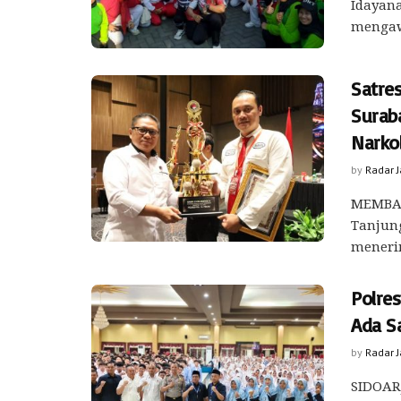
Idayana
mengawa
Satre
Surab
Narko
by
Radar 
MEMBAN
Tanjun
menerim
Polre
Ada S
by
Radar 
SIDOARJ