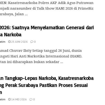
EN: Kasatresnarkoba Polres AKP Adik Agus Putrawan
njadi narasumber di Talk Show HANI 2026 di PrimeBiz
rabaya, Jalan ...
2026: Saatnya Menyelamatkan Generasi dari
a Narkoba
Jatim
25 JUNI 2026
0
mad Chuvav Ibriy Setiap tanggal 26 Juni, dunia
gati Hari Anti Narkotika Internasional (HANI).
tan ini diharapkan bukan sekadar ...
n Tangkap-Lepas Narkoba, Kasatresnarkoba
ng Perak Surabaya Pastikan Proses Sesuai
m
Jatim
14 MEI 2026
0