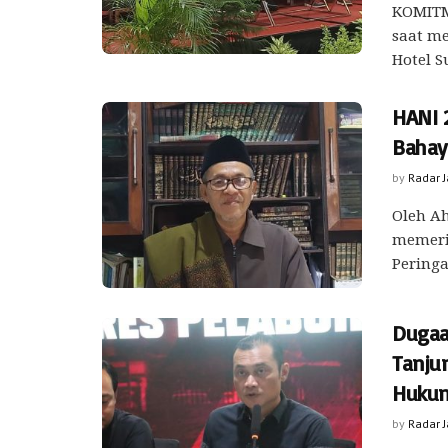
KOMITM
saat me
Hotel Su
HANI 
Bahay
by
Radar 
Oleh Ah
memerin
Peringa
Dugaa
Tanju
Huku
by
Radar 