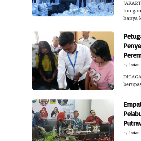
JAKART
ton gan
hanya k
Petug
Penye
Perem
by
Radar 
DIGAGA
berupay
Empat
Pelab
Putra
by
Radar 