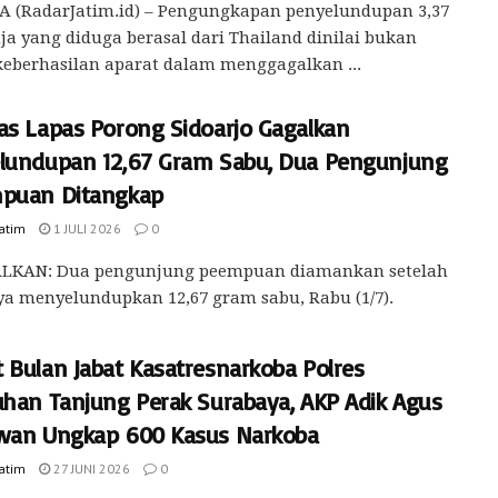
A (RadarJatim.id) – Pengungkapan penyelundupan 3,37
ja yang diduga berasal dari Thailand dinilai bukan
eberhasilan aparat dalam menggagalkan ...
as Lapas Porong Sidoarjo Gagalkan
lundupan 12,67 Gram Sabu, Dua Pengunjung
puan Ditangkap
Jatim
1 JULI 2026
0
LKAN: Dua pengunjung peempuan diamankan setelah
a menyelundupkan 12,67 gram sabu, Rabu (1/7).
 Bulan Jabat Kasatresnarkoba Polres
uhan Tanjung Perak Surabaya, AKP Adik Agus
wan Ungkap 600 Kasus Narkoba
Jatim
27 JUNI 2026
0