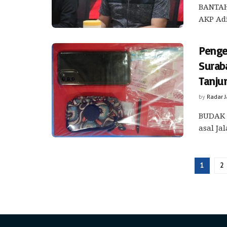
BANTAH
AKP Ad
Penge
Surab
Tanju
by
Radar 
BUDAK 
asal Ja
1
2