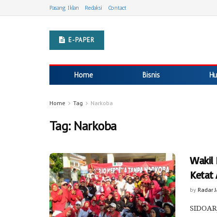
Pasang Iklan
Redaksi
Contact
E-PAPER
Home
Bisnis
Hu
Home
Tag
Narkoba
Tag:
Narkoba
Wakil
Ketat
by
Radar 
SIDOARJ