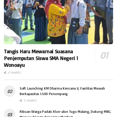
Tangis Haru Mewarnai Suasana
Penjemputan Siswa SMA Negeri 1
Wonoayu
0 SHARES
Soft Launching KM Dharma Kencana V, Fasilitas Mewah
Berkapasitas 1.400 Penumpang
0 SHARES
Ribuan Warga Padati Alun-alun Tugu Malang, Dukung MBG
Menuju 82 Juta Penerima Manfaat