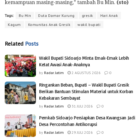
kemampuan masing-masing,” tambah Bu Min.
(sto)
Tags:
Bu Min
Duta Damar Kurung
gresik
Hari Anak
Kagum
Komunitas Anak Gresik
wakil bupati
Related
Posts
Wakil Bupati Sidoarjo Minta Emak-Emak Lebih
Ketat Awasi Anak-Anaknya
by
Radar Jatim
2 AGUSTUS 2026
0
Ringankan Beban, Bupati – Wakil Bupati Gresik
Berikan Bantuan Stimulan Material untuk Korban
Kebakaran Sembayat
by
Radar Jatim
31 JULI 2026
0
Pemkab Sidoarjo Persiapkan Desa Kwangsan Jadi
Desa Percontohan Antikorupsi
by
Radar Jatim
29 JULI 2026
0