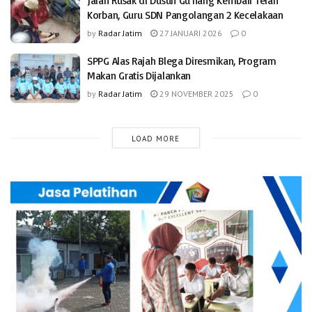
Jalan Rusak di Dusun Gu’nang Kembali Telan
Korban, Guru SDN Pangolangan 2 Kecelakaan
by
Radar Jatim
27 JANUARI 2026
0
SPPG Alas Rajah Blega Diresmikan, Program
Makan Gratis Dijalankan
by
Radar Jatim
29 NOVEMBER 2025
0
LOAD MORE