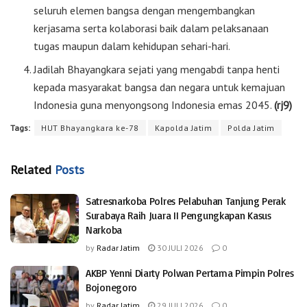
seluruh elemen bangsa dengan mengembangkan
kerjasama serta kolaborasi baik dalam pelaksanaan
tugas maupun dalam kehidupan sehari-hari.
Jadilah Bhayangkara sejati yang mengabdi tanpa henti
kepada masyarakat bangsa dan negara untuk kemajuan
Indonesia guna menyongsong Indonesia emas 2045.
(rj9)
Tags:
HUT Bhayangkara ke-78
Kapolda Jatim
Polda Jatim
Related
Posts
Satresnarkoba Polres Pelabuhan Tanjung Perak
Surabaya Raih Juara II Pengungkapan Kasus
Narkoba
by
Radar Jatim
30 JULI 2026
0
AKBP Yenni Diarty Polwan Pertama Pimpin Polres
Bojonegoro
by
Radar Jatim
29 JULI 2026
0