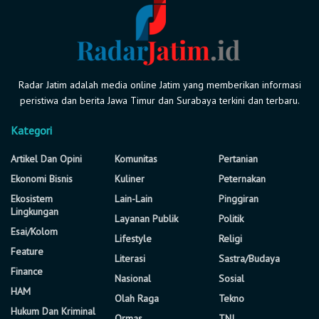
Radar Jatim adalah media online Jatim yang memberikan informasi
peristiwa dan berita Jawa Timur dan Surabaya terkini dan terbaru.
Kategori
Artikel Dan Opini
Komunitas
Pertanian
Ekonomi Bisnis
Kuliner
Peternakan
Ekosistem
Lain-Lain
Pinggiran
Lingkungan
Layanan Publik
Politik
Esai/Kolom
Lifestyle
Religi
Feature
Literasi
Sastra/Budaya
Finance
Nasional
Sosial
HAM
Olah Raga
Tekno
Hukum Dan Kriminal
Ormas
TNI