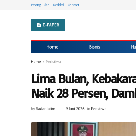
Pasang Iklan
Redaksi
Contact
E-PAPER
Home
Bisnis
Hu
Home
Peristiwa
Lima Bulan, Kebakara
Naik 28 Persen, Dam
by
Radar Jatim
9 Juni 2026
in
Peristiwa