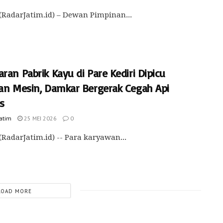
(RadarJatim.id) – Dewan Pimpinan...
ran Pabrik Kayu di Pare Kediri Dipicu
kan Mesin, Damkar Bergerak Cegah Api
s
Jatim
25 MEI 2026
0
(RadarJatim.id) -- Para karyawan...
LOAD MORE