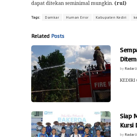
dapat ditekan seminimal mungkin.
(rul)
Tags:
Damkar
Human Error
Kabupaten Kediri
k
Related
Posts
Sempat
Ditem
by
Radar 
KEDIRI 
Siap 
Kursi
by
Radar 