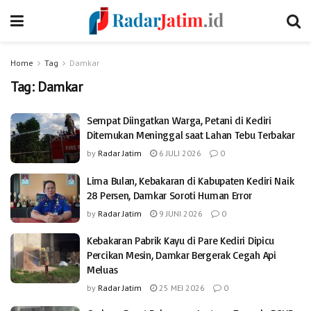
Home
Tag
Damkar
Tag:
Damkar
Sempat Diingatkan Warga, Petani di Kediri
Ditemukan Meninggal saat Lahan Tebu Terbakar
by
Radar Jatim
6 JULI 2026
0
Lima Bulan, Kebakaran di Kabupaten Kediri Naik
28 Persen, Damkar Soroti Human Error
by
Radar Jatim
9 JUNI 2026
0
Kebakaran Pabrik Kayu di Pare Kediri Dipicu
Percikan Mesin, Damkar Bergerak Cegah Api
Meluas
by
Radar Jatim
25 MEI 2026
0