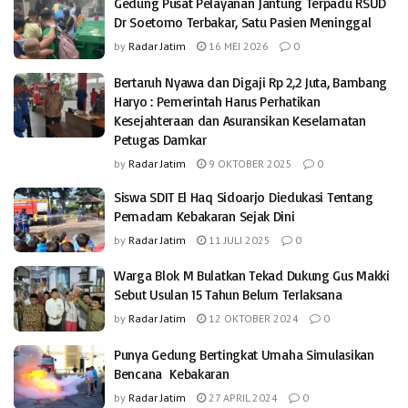
Gedung Pusat Pelayanan Jantung Terpadu RSUD
Dr Soetomo Terbakar, Satu Pasien Meninggal
by
Radar Jatim
16 MEI 2026
0
Bertaruh Nyawa dan Digaji Rp 2,2 Juta, Bambang
Haryo : Pemerintah Harus Perhatikan
Kesejahteraan dan Asuransikan Keselamatan
Petugas Damkar
by
Radar Jatim
9 OKTOBER 2025
0
Siswa SDIT El Haq Sidoarjo Diedukasi Tentang
Pemadam Kebakaran Sejak Dini
by
Radar Jatim
11 JULI 2025
0
Warga Blok M Bulatkan Tekad Dukung Gus Makki
Sebut Usulan 15 Tahun Belum Terlaksana
by
Radar Jatim
12 OKTOBER 2024
0
Punya Gedung Bertingkat Umaha Simulasikan
Bencana Kebakaran
by
Radar Jatim
27 APRIL 2024
0