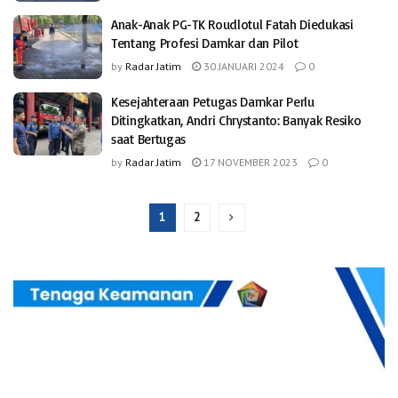
Anak-Anak PG-TK Roudlotul Fatah Diedukasi
Tentang Profesi Damkar dan Pilot
by
Radar Jatim
30 JANUARI 2024
0
Kesejahteraan Petugas Damkar Perlu
Ditingkatkan, Andri Chrystanto: Banyak Resiko
saat Bertugas
by
Radar Jatim
17 NOVEMBER 2023
0
1
2