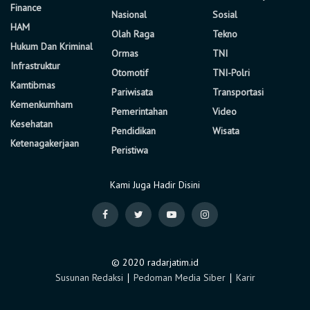
Finance
Nasional
Sosial
HAM
Olah Raga
Tekno
Hukum Dan Kriminal
Ormas
TNI
Infrastruktur
Otomotif
TNI-Polri
Kamtibmas
Pariwisata
Transportasi
Kemenkumham
Pemerintahan
Video
Kesehatan
Pendidikan
Wisata
Ketenagakerjaan
Peristiwa
Kami Juga Hadir Disini
© 2020 radarjatim.id
Susunan Redaksi
∣
Pedoman Media Siber
∣
Karir