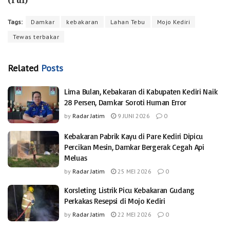
(rul)
Tags:
Damkar
kebakaran
Lahan Tebu
Mojo Kediri
Tewas terbakar
Related
Posts
Lima Bulan, Kebakaran di Kabupaten Kediri Naik
28 Persen, Damkar Soroti Human Error
by
Radar Jatim
9 JUNI 2026
0
Kebakaran Pabrik Kayu di Pare Kediri Dipicu
Percikan Mesin, Damkar Bergerak Cegah Api
Meluas
by
Radar Jatim
25 MEI 2026
0
Korsleting Listrik Picu Kebakaran Gudang
Perkakas Resepsi di Mojo Kediri
by
Radar Jatim
22 MEI 2026
0