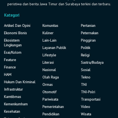
peristiwa dan berita Jawa Timur dan Surabaya terkini dan terbaru.
Kategori
Artikel Dan Opini
Komunitas
Pertanian
Ekonomi Bisnis
Kuliner
Peternakan
Ekosistem
Lain-Lain
Pinggiran
Lingkungan
Layanan Publik
Politik
Esai/Kolom
Lifestyle
Religi
Feature
Literasi
Sastra/Budaya
Finance
Nasional
Sosial
HAM
Olah Raga
Tekno
Hukum Dan Kriminal
Ormas
TNI
Infrastruktur
Otomotif
TNI-Polri
Kamtibmas
Pariwisata
Transportasi
Kemenkumham
Pemerintahan
Video
Kesehatan
Pendidikan
Wisata