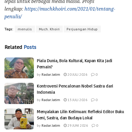
lepas untuk berbagai media massa. Profil
lengkap:
https://muchkhoiri.com/2021/01/tentang-
penulis/
Tags:
menulis
Much. Khoiri
Perjuangan Hidup
Related
Posts
Piala Dunia, Bola Kultural, Kapan Kita Jadi
Pemain?
by
Radar Jatim
20 JULI 2026
0
Kontroversi Pencalonan Nobel Sastra dari
Indonesia
by
Radar Jatim
13 JULI 2026
0
Menyalakan Lilin Keilmuan: Refleksi Editor Buku
Seni, Sastra, dan Budaya Lokal
by
Radar Jatim
29 JUNI 2026
0