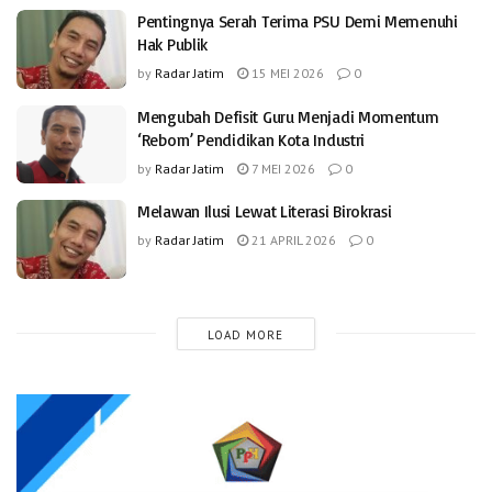
Pentingnya Serah Terima PSU Demi Memenuhi
Hak Publik
by
Radar Jatim
15 MEI 2026
0
Mengubah Defisit Guru Menjadi Momentum
‘Reborn’ Pendidikan Kota Industri
by
Radar Jatim
7 MEI 2026
0
Melawan Ilusi Lewat Literasi Birokrasi
by
Radar Jatim
21 APRIL 2026
0
LOAD MORE