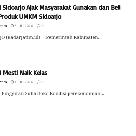
i Sidoarjo Ajak Masyarakat Gunakan dan Beli
 Produk UMKM Sidoarjo
Jatim
3 JULI 2026
0
O (RadarJatim.id) -- Pemerintah Kabupaten...
Mesti Naik Kelas
Jatim
1 JULI 2026
0
 Pinggiran Suhartoko Kondisi perekonomian...