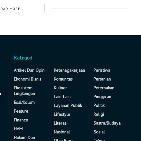
LOAD MORE
Kategori
Artikel Dan Opini
Ketenagakerjaan
Peristiwa
Ekonomi Bisnis
Komunitas
Pertanian
Ekosistem
Kuliner
Peternakan
n
Lingkungan
Lain-Lain
Pinggiran
a
Esai/Kolom
Layanan Publik
Politik
Feature
Lifestyle
Religi
Finance
Literasi
Sastra/Budaya
HAM
Nasional
Sosial
Hukum Dan
Olah Raga
Tekno