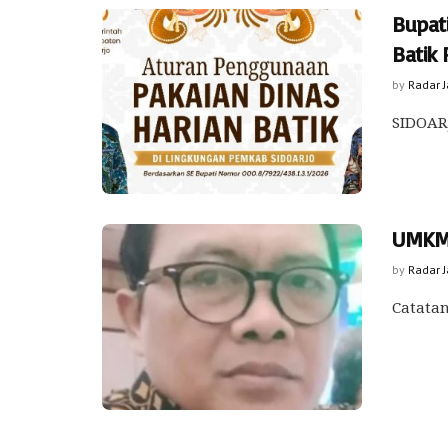
Bupat
Batik
by
Radar 
SIDOARJ
UMKM 
by
Radar 
Catatan