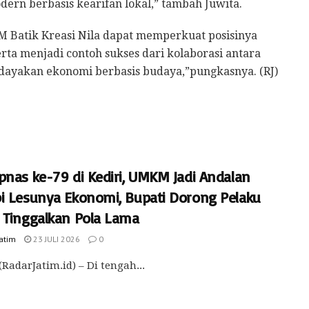
ern berbasis kearifan lokal,” tambah Juwita.
M Batik Kreasi Nila dapat memperkuat posisinya
serta menjadi contoh sukses dari kolaborasi antara
yakan ekonomi berbasis budaya,”pungkasnya. (RJ)
pnas ke-79 di Kediri, UMKM Jadi Andalan
i Lesunya Ekonomi, Bupati Dorong Pelaku
 Tinggalkan Pola Lama
Jatim
23 JULI 2026
0
(RadarJatim.id) – Di tengah...