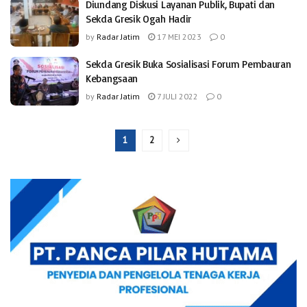
Diundang Diskusi Layanan Publik, Bupati dan
Sekda Gresik Ogah Hadir
by
Radar Jatim
17 MEI 2023
0
Sekda Gresik Buka Sosialisasi Forum Pembauran
Kebangsaan
by
Radar Jatim
7 JULI 2022
0
1
2