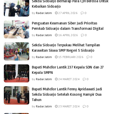
Sekda Sidoarjo Berharap Para CJH Berdoa Untuk
Kebaikan Sidoarjo
by
Radar Jatim
27 APRIL 2026
0
Penguatan Keamanan Siber Jadi Prioritas
Pemkab Sidoarjo dalam Transformasi Digital
by
Radar Jatim
16 APRIL 2026
0
Sekda Sidoarjo Terpukau Melihat Tampilan
Karawitan Siswa SMP Negeri 5 Sidoarjo
by
Radar Jatim
15 FEBRUARI 2026
0
Bupati Muhdlor Lantik 237 Kepala SDN dan 27
Kepala SMPN
by
Radar Jatim
24 MARET 2024
0
Bupati Muhdlor Lantik Fenny Apridawati Jadi
Sekda Sidoarjo Setelah Kosong Hampir Dua
Tahun
by
Radar Jatim
23 MARET 2024
0