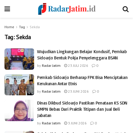
Home
Tag
Sekda
Tag:
Sekda
Wujudkan Lingkungan Belajar Kondusif, Pemkab
Sidoarjo Bentuk Pokja Penyelenggara BSAN
by
Radar Jatim
23 JULI 2026
0
Pemkab Sidoarjo Berharap FPK Bisa Menciptakan
Kerukunan Antar Etnis
by
Radar Jatim
23 JUNI 2026
0
Dinas Dikbud Sidoarjo Pastikan Penataan KS SDN
SMPN Bebas Dari Praktik Titipan dan Jual Beli
Jabatan
by
Radar Jatim
3 JUNI 2026
0