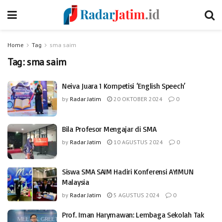
Home
Tag
sma saim
Tag:
sma saim
Neiva Juara 1 Kompetisi ‘English Speech’
by
Radar Jatim
20 OKTOBER 2024
0
Bila Profesor Mengajar di SMA
by
Radar Jatim
10 AGUSTUS 2024
0
Siswa SMA SAIM Hadiri Konferensi AYIMUN
Malaysia
by
Radar Jatim
5 AGUSTUS 2024
0
Prof. Iman Harymawan: Lembaga Sekolah Tak