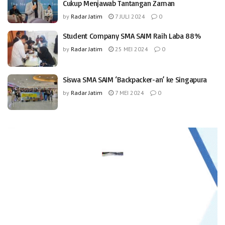
Cukup Menjawab Tantangan Zaman
by
Radar Jatim
7 JULI 2024
0
Student Company SMA SAIM Raih Laba 88%
by
Radar Jatim
25 MEI 2024
0
Siswa SMA SAIM ‘Backpacker-an’ ke Singapura
by
Radar Jatim
7 MEI 2024
0