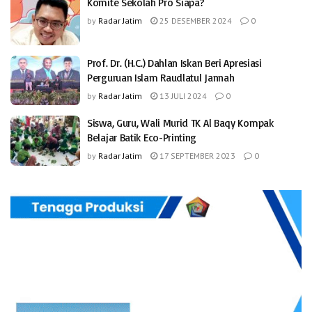
Komite Sekolah Pro Siapa?
by
Radar Jatim
25 DESEMBER 2024
0
Prof. Dr. (H.C.) Dahlan Iskan Beri Apresiasi
Perguruan Islam Raudlatul Jannah
by
Radar Jatim
13 JULI 2024
0
Siswa, Guru, Wali Murid TK Al Baqy Kompak
Belajar Batik Eco-Printing
by
Radar Jatim
17 SEPTEMBER 2023
0