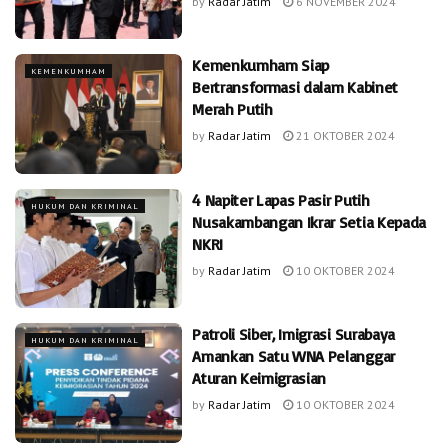
by
Radar Jatim
6 NOVEMBER 2024
Kemenkumham Siap
KEMENKUMHAM
Bertransformasi dalam Kabinet
Merah Putih
by
Radar Jatim
21 OKTOBER 2024
4 Napiter Lapas Pasir Putih
HUKUM DAN KRIMINAL
Nusakambangan Ikrar Setia Kepada
NKRI
by
Radar Jatim
10 OKTOBER 2024
Patroli Siber, Imigrasi Surabaya
HUKUM DAN KRIMINAL
Amankan Satu WNA Pelanggar
Aturan Keimigrasian
by
Radar Jatim
10 OKTOBER 2024