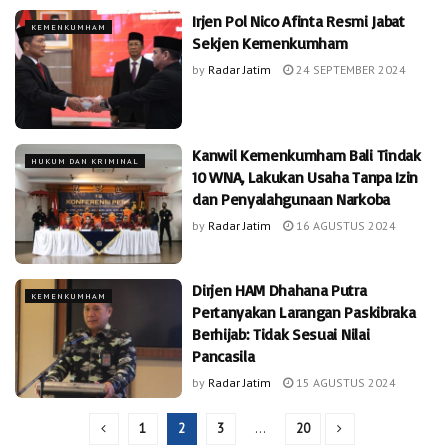
Irjen Pol Nico Afinta Resmi Jabat
KEMENKUMHAM
Sekjen Kemenkumham
by
Radar Jatim
24 SEPTEMBER 2024
Kanwil Kemenkumham Bali Tindak
HUKUM DAN KRIMINAL
10 WNA, Lakukan Usaha Tanpa Izin
dan Penyalahgunaan Narkoba
by
Radar Jatim
16 AGUSTUS 2024
Dirjen HAM Dhahana Putra
KEMENKUMHAM
Pertanyakan Larangan Paskibraka
Berhijab: Tidak Sesuai Nilai
Pancasila
by
Radar Jatim
15 AGUSTUS 2024
1
2
3
…
20