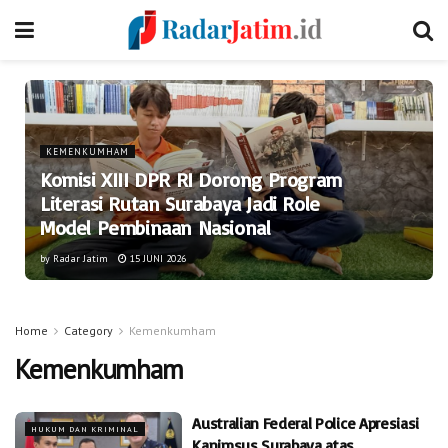
KEMENKUMHAM
Komisi XIII DPR RI Dorong Program
Literasi Rutan Surabaya Jadi Role
Model Pembinaan Nasional
by
Radar Jatim
15 JUNI 2026
Home
Category
Kemenkumham
Kemenkumham
Australian Federal Police Apresiasi
HUKUM DAN KRIMINAL
Kanimsus Surabaya atas