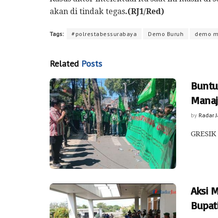
akan di tindak tegas
.(RJ1/Red)
Tags:
#polrestabessurabaya
Demo Buruh
demo m
Related
Posts
Buntu
Manaj
by
Radar 
GRESIK 
Aksi 
Bupati