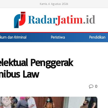
Kamis, 6 Agustus 2026
kum dan Kriminal
Peristiwa
Pendidikan
telektual Penggerak
ibus Law
0