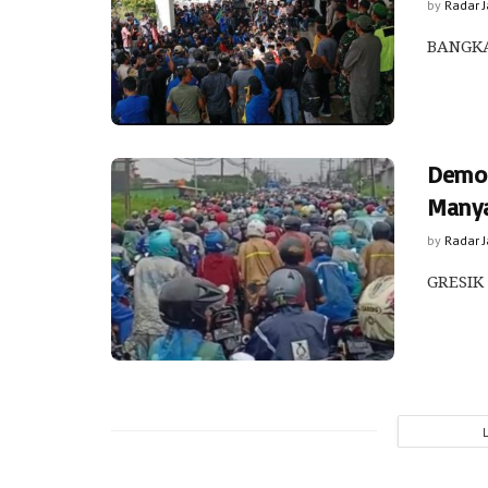
by
Radar 
BANGKAL
Demo 
Manya
by
Radar 
GRESIK 