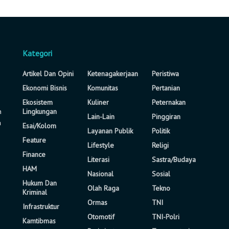
Kategori
Artikel Dan Opini
Ketenagakerjaan
Peristiwa
Ekonomi Bisnis
Komunitas
Pertanian
Ekosistem
Kuliner
Peternakan
n
Lingkungan
Lain-Lain
Pinggiran
a
Esai/Kolom
Layanan Publik
Politik
Feature
Lifestyle
Religi
Finance
Literasi
Sastra/Budaya
HAM
Nasional
Sosial
Hukum Dan
Olah Raga
Tekno
Kriminal
Ormas
TNI
Infrastruktur
Otomotif
TNI-Polri
Kamtibmas