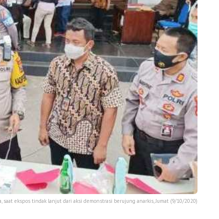
, saat ekspos tindak lanjut dari aksi demonstrasi berujung anarkis, Jumat (9/10/2020)