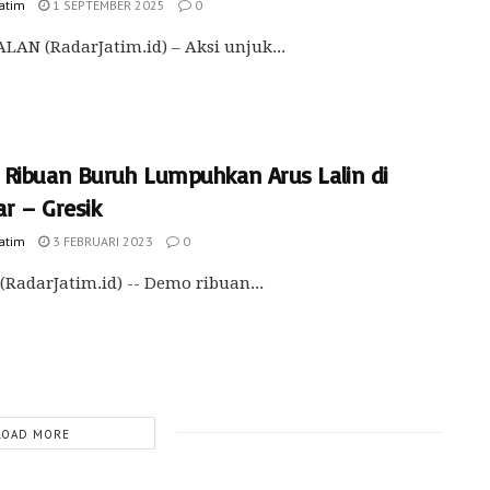
Jatim
1 SEPTEMBER 2025
0
AN (RadarJatim.id) – Aksi unjuk...
Ribuan Buruh Lumpuhkan Arus Lalin di
r – Gresik
Jatim
3 FEBRUARI 2023
0
(RadarJatim.id) -- Demo ribuan...
LOAD MORE