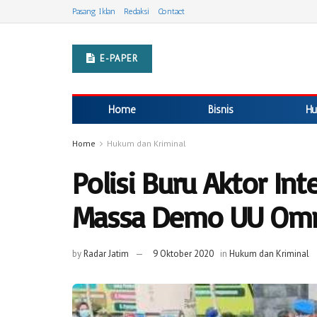
Pasang Iklan
Redaksi
Contact
E-PAPER
Home
Bisnis
Hu
Home
Hukum dan Kriminal
Polisi Buru Aktor In
Massa Demo UU Omn
by
Radar Jatim
9 Oktober 2020
in
Hukum dan Kriminal