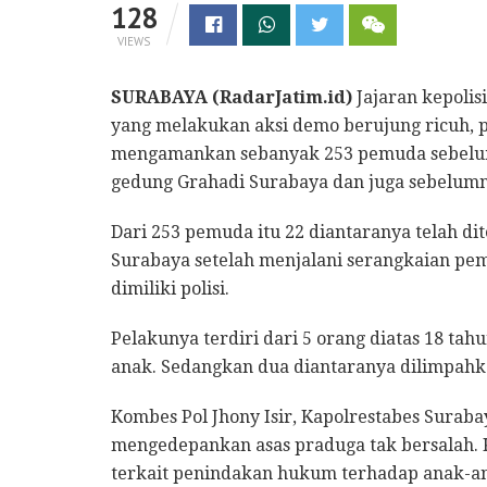
128
VIEWS
SURABAYA (RadarJatim.id)
Jajaran kepolis
yang melakukan aksi demo berujung ricuh, pa
mengamankan sebanyak 253 pemuda sebelum 
gedung Grahadi Surabaya dan juga sebelum
Dari 253 pemuda itu 22 diantaranya telah di
Surabaya setelah menjalani serangkaian pem
dimiliki polisi.
Pelakunya terdiri dari 5 orang diatas 18 ta
anak. Sedangkan dua diantaranya dilimpahka
Kombes Pol Jhony Isir, Kapolrestabes Surab
mengedepankan asas praduga tak bersalah.
terkait penindakan hukum terhadap anak-a