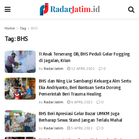
Home
Tag
BHS
Tag:
BHS
11 Anak Terserang DB, BHS Peduli Gelar Fogging
di Jagalan, Krian
by
Radar Jatim
12 APRIL 2022
0
BHS dan Ning Lia Sambangi Keluarga Alm Sertu
Eka Andriyanto, Beri Bantuan Serta Dorong
Pemerintah Beri Trauma Healing
by
Radar Jatim
6 APRIL 2022
0
BHS Beri Apresiasi Gelar Bazar UMKM Juga
Berharap Sewa Stand Jangan Terlalu Mahal
by
Radar Jatim
5 APRIL 2022
0