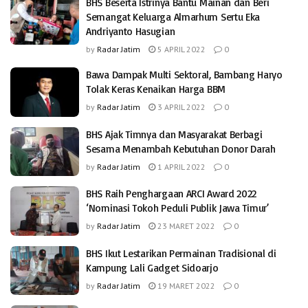
BHS Beserta Istrinya Bantu Mainan dan Beri
Semangat Keluarga Almarhum Sertu Eka
Andriyanto Hasugian
by
Radar Jatim
5 APRIL 2022
0
Bawa Dampak Multi Sektoral, Bambang Haryo
Tolak Keras Kenaikan Harga BBM
by
Radar Jatim
3 APRIL 2022
0
BHS Ajak Timnya dan Masyarakat Berbagi
Sesama Menambah Kebutuhan Donor Darah
by
Radar Jatim
1 APRIL 2022
0
BHS Raih Penghargaan ARCI Award 2022
‘Nominasi Tokoh Peduli Publik Jawa Timur’
by
Radar Jatim
23 MARET 2022
0
BHS Ikut Lestarikan Permainan Tradisional di
Kampung Lali Gadget Sidoarjo
by
Radar Jatim
19 MARET 2022
0