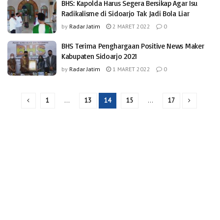
BHS: Kapolda Harus Segera Bersikap Agar Isu
Radikalisme di Sidoarjo Tak Jadi Bola Liar
by
Radar Jatim
2 MARET 2022
0
BHS Terima Penghargaan Positive News Maker
Kabupaten Sidoarjo 2021
by
Radar Jatim
1 MARET 2022
0
1
…
13
14
15
…
17