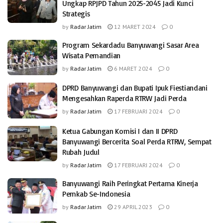
Ungkap RPJPD Tahun 2025-2045 Jadi Kunci
Strategis
by
Radar Jatim
12 MARET 2024
0
Program Sekardadu Banyuwangi Sasar Area
Wisata Pemandian
by
Radar Jatim
6 MARET 2024
0
DPRD Banyuwangi dan Bupati Ipuk Fiestiandani
Mengesahkan Raperda RTRW Jadi Perda
by
Radar Jatim
17 FEBRUARI 2024
0
Ketua Gabungan Komisi I dan II DPRD
Banyuwangi Bercerita Soal Perda RTRW, Sempat
Rubah Judul
by
Radar Jatim
17 FEBRUARI 2024
0
Banyuwangi Raih Peringkat Pertama Kinerja
Pemkab Se-Indonesia
by
Radar Jatim
29 APRIL 2023
0