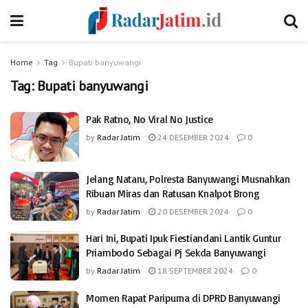
Home
Tag
Bupati banyuwangi
Tag:
Bupati banyuwangi
Pak Ratno, No Viral No Justice
by
Radar Jatim
24 DESEMBER 2024
0
Jelang Nataru, Polresta Banyuwangi Musnahkan
Ribuan Miras dan Ratusan Knalpot Brong
by
Radar Jatim
20 DESEMBER 2024
0
Hari Ini, Bupati Ipuk Fiestiandani Lantik Guntur
Priambodo Sebagai Pj Sekda Banyuwangi
by
Radar Jatim
18 SEPTEMBER 2024
0
Momen Rapat Paripurna di DPRD Banyuwangi